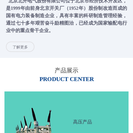
北京北开电气股份有限公司
位于北京市经济技术开发区，
是
1999年由
前身
北京开关厂
（
1952年
）
股份制改造而成的
国有电力装备制造企业
，
具有
丰富
的
科研制造
管理经验
，
通过七十
多
年艰苦奋斗励精图治，
已经
成为国家
输配电
行
业中的重点骨干企业。
了解更多
产品展示
PRODUCT CENTER
高压产品