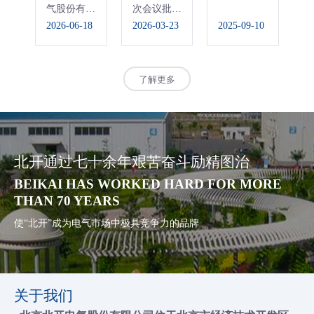
气股份有限
次会议批准
作
公司发布
2026-06-18
《中华人民
2026-03-23
2025-09-10
京
20
2025年度
共和国国民
近
ESG报告
经济和社会
要
发展第十五
了解更多
个五年规划
纲要》
北开通过七十余年艰苦奋斗励精图治
BEIKAI HAS WORKED HARD FOR MORE
THAN 70 YEARS
使“北开”成为电气市场中极具竞争力的品牌
关于我们